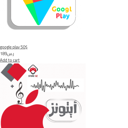
google play 50$
ر.س189
Add to cart