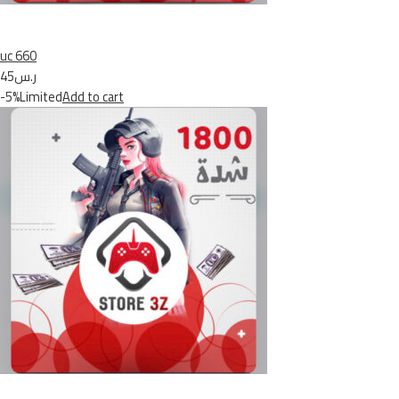
uc 660
ر.س45
-5%Limited
Add to cart