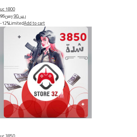
uc 1800
ر.س90
ر.س95
-12%Limited
Add to cart
uc 3850