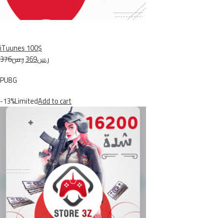
iTuunes 100$
ر.س369
ر.س376
PUBG
-13%Limited
Add to cart