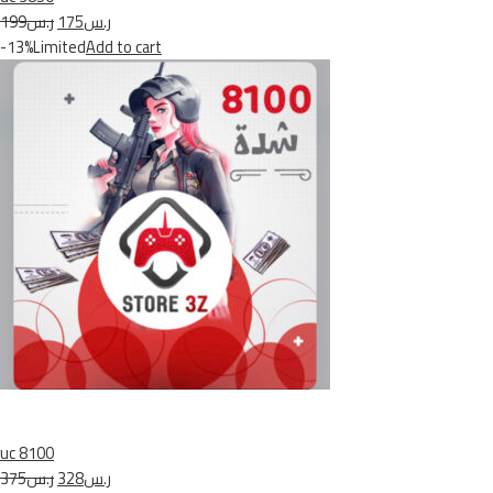
ر.س175
ر.س199
-13%Limited
Add to cart
uc 8100
ر.س328
ر.س375